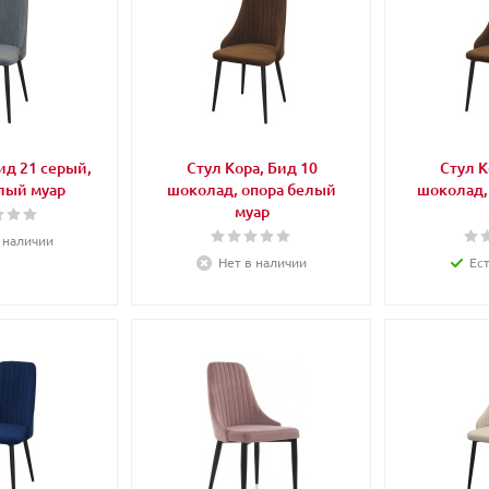
ид 21 серый,
Стул Кора, Бид 10
Стул К
лый муар
шоколад, опора белый
шоколад,
муар
 наличии
Нет в наличии
Ес