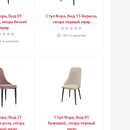
ора, Бид 01
Стул Кора, Бид 15 бирюза,
 опора белый
опора чёрный муар
муар
Нет в наличии
т в наличии
ора, Бид 27
Стул Кора, Бид 01
 роза, опора
бежевый, опора чёрный
ный муар
муар