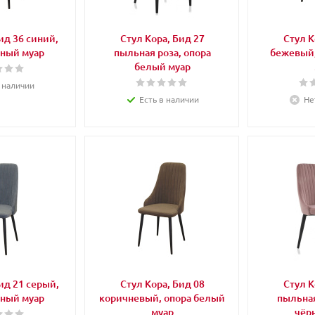
ид 36 синий,
Стул Кора, Бид 27
Стул К
рный муар
пыльная роза, опора
бежевый,
белый муар
 наличии
Есть в наличии
Не
ид 21 серый,
Стул Кора, Бид 08
Стул К
рный муар
коричневый, опора белый
пыльная
муар
чёр