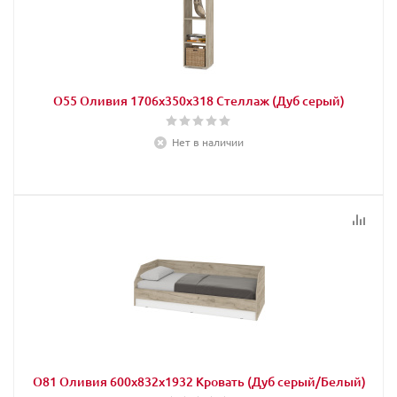
О55 Оливия 1706х350х318 Стеллаж (Дуб серый)
Нет в наличии
О81 Оливия 600х832х1932 Кровать (Дуб серый/Белый)