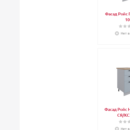
Фасад Ройс 
10
Нет в
Фасад Ройс 
СЯ/КС
Нет в