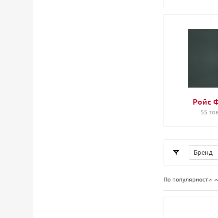
Ройс 
55 то
Бренд
По популярности