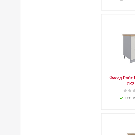
Фасад Ройс 
СК2
Есть 