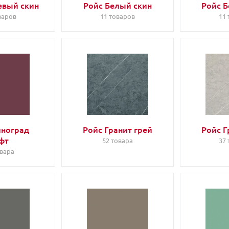
евый скин
Ройс Белый скин
Ройс 
варов
11 товаров
11
иноград
Ройс Гранит грей
Ройс Г
фт
52 товара
37
овара