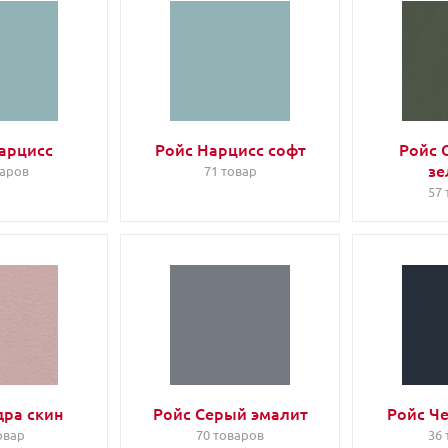
арцисс
Ройс Нарцисс софт
Ройс 
зе
варов
71 товар
57
дра скин
Ройс Серый эмалит
Ройс Ч
овар
70 товаров
36