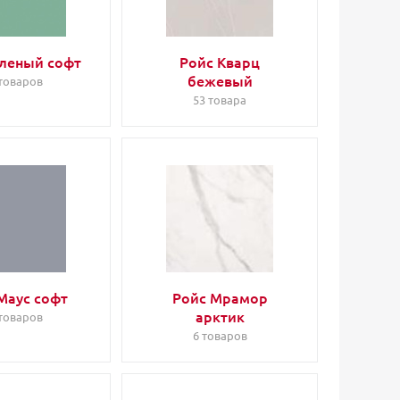
еленый софт
Ройс Кварц
бежевый
 товаров
53 товара
Маус софт
Ройс Мрамор
арктик
 товаров
6 товаров