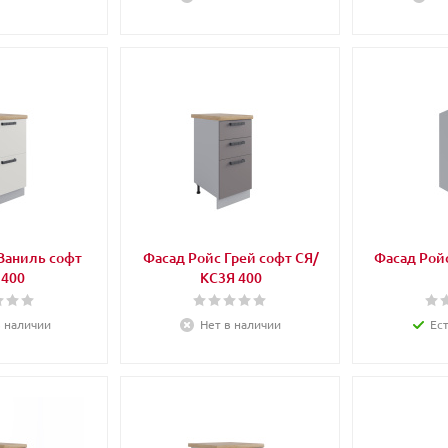
Ваниль софт
Фасад Ройс Грей софт СЯ/
Фасад Ройс
 400
КС3Я 400
в наличии
Нет в наличии
Ес