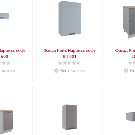
Нарцисс софт
Фасад Ройс Нарцисс софт
Фасад Рой
 600
ВП 601
С
 наличии
Нет в наличии
Не