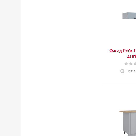
Фасад Ройс 
АНП
Нет в