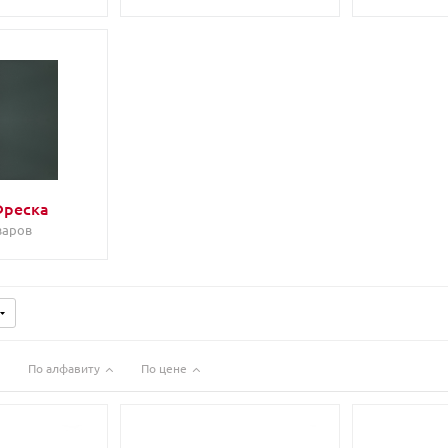
Фреска
варов
По алфавиту
По цене