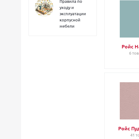
Правила по
уходу и
эксплуатации
корпусной
мебели
Ройс Н
6 то
Ройс Пу
41 т