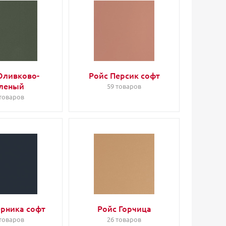
Оливково-
Ройс Персик софт
леный
59 товаров
 товаров
ерника софт
Ройс Горчица
 товаров
26 товаров