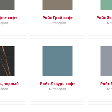
фит софт
Ройс Грей софт
Ройс З
варов
70 товаров
69
рц черный
Ройс Лазурь софт
Ройс 
варов
69 товаров
65