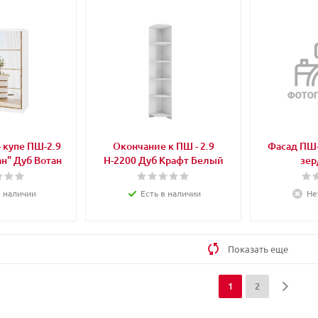
 купе ПШ-2.9
Окончание к ПШ - 2.9
Фасад ПШ-
н" Дуб Вотан
Н-2200 Дуб Крафт Белый
зер
в наличии
Есть в наличии
Не
Показать еще
1
2