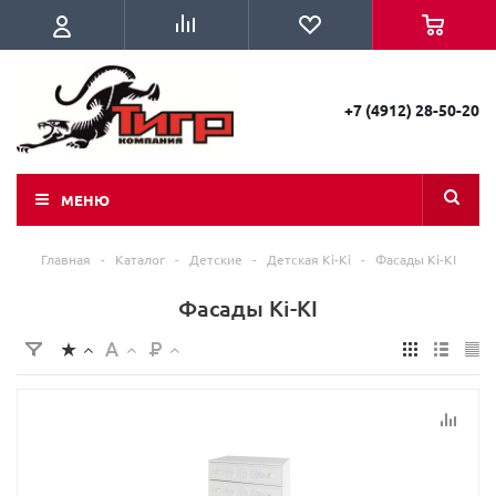
+7 (4912) 28-50-20
МЕНЮ
Главная
-
Каталог
-
Детские
-
Детская Ki-Ki
-
Фасады Ki-KI
Фасады Ki-KI