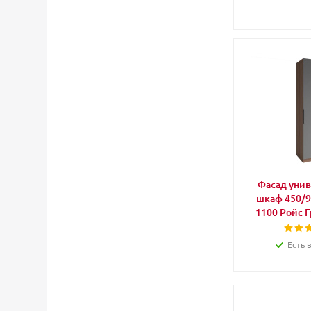
Фасад уни
шкаф 450/9
1100 Ройс 
Есть 