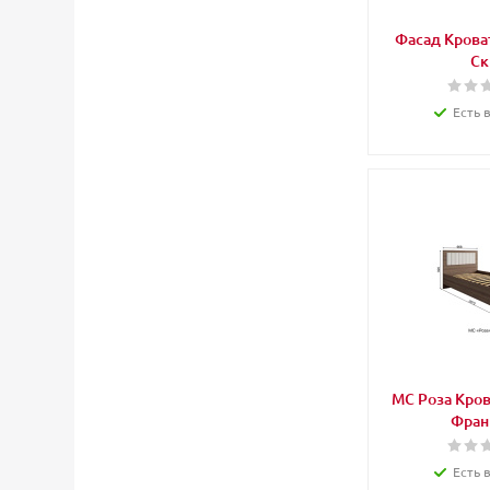
Фасад Крова
Ск
Есть 
МС Роза Кров
Фран
Есть 