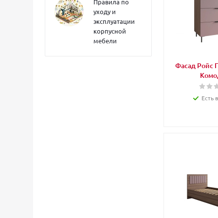
Правила по
уходу и
эксплуатации
корпусной
мебели
Фасад Ройс 
Комо
Есть 