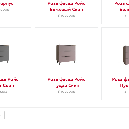
корпус
Роза фасад Ройс
Роза 
Бежевый Скин
Бел
варов
8 товаров
7 
сад Ройс
Роза фасад Ройс
Роза ф
т Скин
Пудра Скин
Пуд
вара
8 товаров
5 