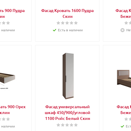
ть 900 Пудра
Фасад Кровать 1600 Пудра
Фасад К
ин
Скин
Беже
в наличии
Есть в наличии
Не
ать 900 Орех
Фасад универсальный
Фасад 
клин
шкаф 450/900/угловой
Беже
1100 Ройс Белый Скин
в наличии
Ес