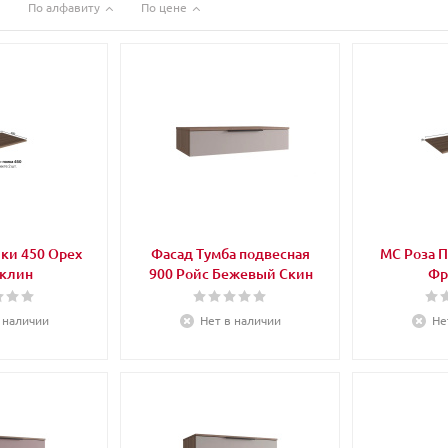
По алфавиту
По цене
ки 450 Орех
Фасад Тумба подвесная
МС Роза П
клин
900 Ройс Бежевый Скин
Фр
 наличии
Нет в наличии
Не