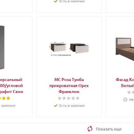
Есть в наличии
версальный
МС Роза Тумба
Фасад Комо
00/угловой
прикроватная Орех
Белый
Графит Скин
Франклин
Не
в наличии
Есть в наличии
Показать еще